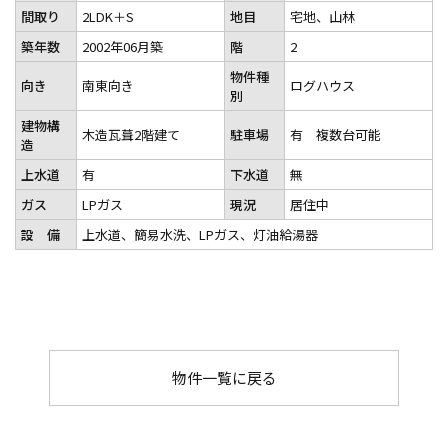
間取り
2LDK＋S
地目
宅地、山林
築年数
2002年06月築
階
2
物件種
向き
南東向き
ログハウス
別
建物構
木造瓦葺2階建て
駐車場
有 複数台可能
造
上水道
有
下水道
無
ガス
LPガス
現況
居住中
設 備
上水道、簡易水洗、LPガス、灯油給湯器
物件一覧に戻る