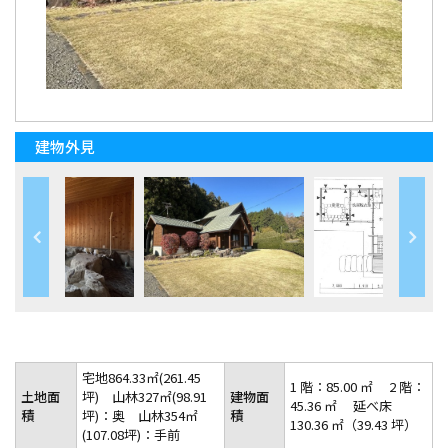
建物外見
宅地864.33㎡(261.45
1 階：85.00 ㎡ 2 階：
土地面
坪) 山林327㎡(98.91
建物面
45.36 ㎡ 延べ床
積
坪)：奥 山林354㎡
積
130.36 ㎡（39.43 坪）
(107.08坪)：手前