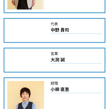
代表
中野 貴司
営業
大渕 誠
経理
小柳 直恵