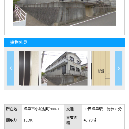
建物外見
所在地
諌早市小船越町988-7
交通
JR西諫早駅 徒歩21分
専有面
間取り
1LDK
45.79㎡
積