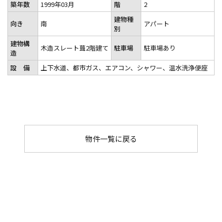
築年数
1999年03月
階
2
建物種
向き
南
アパート
別
建物構
木造スレート葺2階建て
駐車場
駐車場あり
造
設 備
上下水道、都市ガス、エアコン、シャワー、温水洗浄便座
物件一覧に戻る